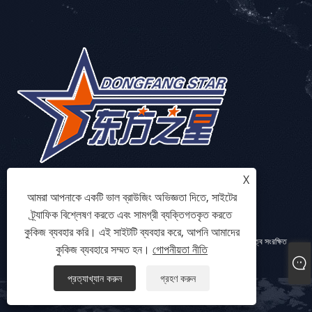
X
আমরা আপনাকে একটি ভাল ব্রাউজিং অভিজ্ঞতা দিতে, সাইটের
ট্র্যাফিক বিশ্লেষণ করতে এবং সামগ্রী ব্যক্তিগতকৃত করতে
কুকিজ ব্যবহার করি। এই সাইটটি ব্যবহার করে, আপনি আমাদের
কপিরাইট © 2023 Qingdao Eaststar Plastic Machinery Co.,Ltd. সর্বস্বত্ব সংরক্ষিত
কুকিজ ব্যবহারে সম্মত হন।
গোপনীয়তা নীতি
Links
Sitemap
RSS
XML
গোপনীয়তা নীতি
প্রত্যাখ্যান করুন
গ্রহণ করুন