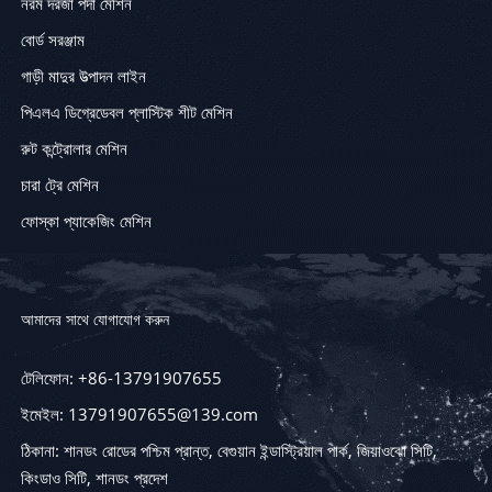
নরম দরজা পর্দা মেশিন
বোর্ড সরঞ্জাম
গাড়ী মাদুর উত্পাদন লাইন
পিএলএ ডিগ্রেডেবল প্লাস্টিক শীট মেশিন
রুট কন্ট্রোলার মেশিন
চারা ট্রে মেশিন
ফোস্কা প্যাকেজিং মেশিন
আমাদের সাথে যোগাযোগ করুন
টেলিফোন: +86-13791907655
ইমেইল: 13791907655@139.com
ঠিকানা: শানডং রোডের পশ্চিম প্রান্ত, বেগুয়ান ইন্ডাস্ট্রিয়াল পার্ক, জিয়াওঝো সিটি,
কিংডাও সিটি, শানডং প্রদেশ