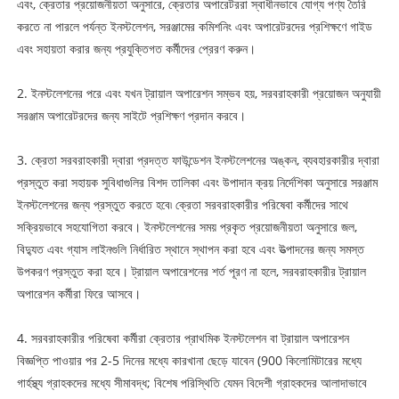
এবং, ক্রেতার প্রয়োজনীয়তা অনুসারে, ক্রেতার অপারেটররা স্বাধীনভাবে যোগ্য পণ্য তৈরি
করতে না পারলে পর্যন্ত ইনস্টলেশন, সরঞ্জামের কমিশনিং এবং অপারেটরদের প্রশিক্ষণে গাইড
এবং সহায়তা করার জন্য প্রযুক্তিগত কর্মীদের প্রেরণ করুন।
2. ইনস্টলেশনের পরে এবং যখন ট্রায়াল অপারেশন সম্ভব হয়, সরবরাহকারী প্রয়োজন অনুযায়ী
সরঞ্জাম অপারেটরদের জন্য সাইটে প্রশিক্ষণ প্রদান করবে।
3. ক্রেতা সরবরাহকারী দ্বারা প্রদত্ত ফাউন্ডেশন ইনস্টলেশনের অঙ্কন, ব্যবহারকারীর দ্বারা
প্রস্তুত করা সহায়ক সুবিধাগুলির বিশদ তালিকা এবং উপাদান ক্রয় নির্দেশিকা অনুসারে সরঞ্জাম
ইনস্টলেশনের জন্য প্রস্তুত করতে হবে৷ ক্রেতা সরবরাহকারীর পরিষেবা কর্মীদের সাথে
সক্রিয়ভাবে সহযোগিতা করবে। ইনস্টলেশনের সময় প্রকৃত প্রয়োজনীয়তা অনুসারে জল,
বিদ্যুত এবং গ্যাস লাইনগুলি নির্ধারিত স্থানে স্থাপন করা হবে এবং উত্পাদনের জন্য সমস্ত
উপকরণ প্রস্তুত করা হবে। ট্রায়াল অপারেশনের শর্ত পূরণ না হলে, সরবরাহকারীর ট্রায়াল
অপারেশন কর্মীরা ফিরে আসবে।
4. সরবরাহকারীর পরিষেবা কর্মীরা ক্রেতার প্রাথমিক ইনস্টলেশন বা ট্রায়াল অপারেশন
বিজ্ঞপ্তি পাওয়ার পর 2-5 দিনের মধ্যে কারখানা ছেড়ে যাবেন (900 কিলোমিটারের মধ্যে
গার্হস্থ্য গ্রাহকদের মধ্যে সীমাবদ্ধ; বিশেষ পরিস্থিতি যেমন বিদেশী গ্রাহকদের আলাদাভাবে