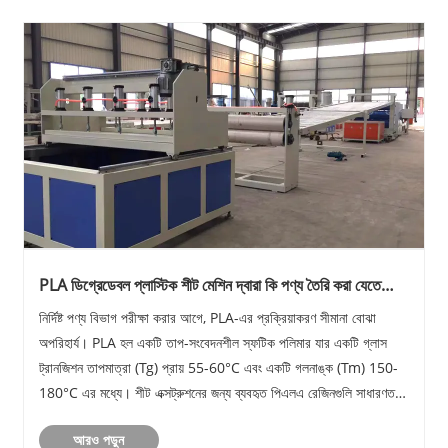
PLA ডিগ্রেডেবল প্লাস্টিক শীট মেশিন দ্বারা কি পণ্য তৈরি করা যেতে
পারে?
নির্দিষ্ট পণ্য বিভাগ পরীক্ষা করার আগে, PLA-এর প্রক্রিয়াকরণ সীমানা বোঝা
অপরিহার্য। PLA হল একটি তাপ-সংবেদনশীল স্ফটিক পলিমার যার একটি গ্লাস
ট্রানজিশন তাপমাত্রা (Tg) প্রায় 55-60°C এবং একটি গলনাঙ্ক (Tm) 150-
180°C এর মধ্যে। শীট এক্সট্রুশনের জন্য ব্যবহৃত পিএলএ রেজিনগুলি সাধারণত
আধা-স্ফটিক বা নিরাকার গ্রে......
আরও পড়ুন