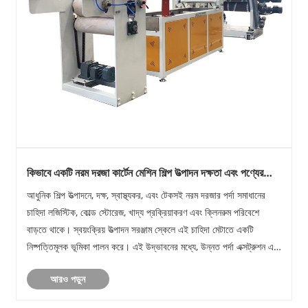
কিভাবে একটি নরম দরজা কার্টেন মেশিন শিল্প উত্পাদন দক্ষতা এবং পণ্যের
গুণমান উন্নত করে?
আধুনিক শিল্প উত্পাদনে, দক্ষ, স্বাস্থ্যকর, এবং টেকসই নরম দরজার পর্দা সমাধানের
চাহিদা লজিস্টিক, কোল্ড স্টোরেজ, খাদ্য প্রক্রিয়াকরণ এবং ক্লিনরুম পরিবেশে
বাড়তে থাকে। স্বয়ংক্রিয় উত্পাদন সরঞ্জাম স্কেলে এই চাহিদা মেটাতে একটি
নিষ্পত্তিমূলক ভূমিকা পালন করে। এই উদ্ভাবনের মধ্যে, উন্নত পর্দা এক্সট্রুশন এবং
ফ......
আরও পড়ুন