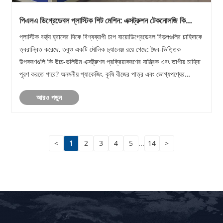
পিএলএ ডিগ্রেডেবল প্লাস্টিক শিট মেশিন: এক্সট্রুশন টেকনোলজি কি
বায়োডিগ্রেডেবিলিটি এবং উৎপাদন দক্ষতার ভারসাম্য বজায় রাখতে পারে?
প্লাস্টিক বর্জ্য হ্রাসের দিকে বিশ্বব্যাপী চাপ বায়োডিগ্রেডেবল বিকল্পগুলির চাহিদাকে
ত্বরান্বিত করেছে, তবুও একটি মৌলিক চ্যালেঞ্জ রয়ে গেছে: জৈব-ভিত্তিক
উপকরণগুলি কি উচ্চ-ভলিউম এক্সট্রুশন প্রক্রিয়াকরণের যান্ত্রিক এবং তাপীয় চাহিদা
পূরণ করতে পারে? অনমনীয় প্যাকেজিং, কৃষি বীজের পাত্র এবং ভোগ্যপণ্যের
প্য......
আরও পড়ুন
<
1
2
3
4
5
...
14
>