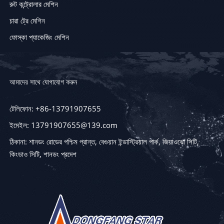
রুট কন্ট্রোলার মেশিন
চারা ট্রে মেশিন
ফোস্কা প্যাকেজিং মেশিন
আমাদের সাথে যোগাযোগ করুন
টেলিফোন: +86-13791907655
ইমেইল: 13791907655@139.com
ঠিকানা: শানডং রোডের পশ্চিম প্রান্ত, বেগুয়ান ইন্ডাস্ট্রিয়াল পার্ক, জিয়াওঝো সিটি,
কিংডাও সিটি, শানডং প্রদেশ