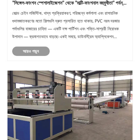
"সিঙ্গেল-ফাংশন স্পেশালাইজেশন" থেকে "মাল্টি-ফাংশনাল বহুমুখীতা" পর্যন্ত:
পিভিসি সফট ডোর কার্টেন ম্যানুফ্যাকচারিং ইকুইপমেন্ট নমনীয় উৎপাদনের
কোল্ড চেইন লজিস্টিক, খাদ্য প্রক্রিয়াকরণ, পরিচ্ছন্ন কর্মশালা এবং রাসায়নিক
একটি নতুন পর্যায়ে প্রবেশ করে
গুদামজাতকরণের মতো শিল্পগুলি দ্রুত প্রসারিত হতে থাকায়, PVC নরম দরজার
পর্দাগুলির বাজারের চাহিদা — একটি দক্ষ পার্টিশন এবং শক্তি-সাশ্রয়ী নিরোধক
উপাদান — ক্রমাগতভাবে বাড়ছে৷ একই সময়ে, ডাউনস্ট্রিম অ্যাপ্লিকেশন
পরিস্থিতির বৈচিত্র......
আরও পড়ুন