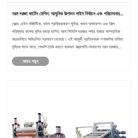
নরম দরজা কার্টেন মেশিন: আধুনিক উত্পাদন লাইন নির্বাচন এবং পরিচালনার
জন্য একটি ব্যবহারিক নির্দেশিকা
কোল্ড চেইন লজিস্টিক, খাদ্য প্রক্রিয়াকরণ সুবিধা, গুদাম অপারেশন এবং শিল্প
পরিষ্কার কক্ষের বৃদ্ধি দ্বারা চালিত নরম পিভিসি দরজার পর্দার বাজার সাম্প্রতিক
বছরগুলিতে অবিচলিত প্রসারণ দেখেছে। এই বহুমুখী প্রতিবন্ধক পণ্যগুলির চাহিদা
বৃদ্ধির সাথে সাথে, সেগুলি তৈরি করতে ব্যবহৃত যন্ত্রপাতি-সাধারণত নরম দরজার
পর্দ......
আরও পড়ুন