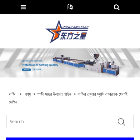
বাড়ি
>
পণ্য
>
গাড়ী মাদুর উত্পাদন লাইন
> গাড়ির ফ্লোর ম্যাট ওভারলক সেলাই
মেশিন