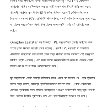
ফ্লোর মাদুর উত্পাদনের অনন্য প্রয়োজনীয়তাগুলি পূরণ করে। এই মেশিনগুলি
সাধারণত গাড়ির ম্যাটগুলিতে ব্যবহৃত ভারী-শুল্ক সামগ্রীগুলি পরিচালনা করতে
পারদর্শী, নিরাপদ এবং দীর্ঘস্থায়ী সীমগুলি নিশ্চিত করে৷ এই মেশিনগুলির দ্বারা
নিযুক্ত ওভারলক স্টিচিং কৌশলটি শক্তিবৃদ্ধির একটি অতিরিক্ত স্তর যুক্ত করে,
যা তাদের স্বয়ংচালিত শিল্পের নির্মাতাদের জন্য একটি অপরিহার্য হাতিয়ার করে
তোলে।
Qingdao Eaststar স্বাধীনভাবে TPE স্বয়ংচালিত ফ্লোর ম্যাটের জন্য
অত্যাধুনিক উত্পাদন সরঞ্জাম তৈরি করেছে। একটি TPE+কার্পেট বা অন্যান্য
টেক্সটাইল সাবস্ট্রেট কম্পোজিট মেঝে মাদুর উত্পাদন লাইন সমন্বিত এই সরঞ্জামটি
জাতীয় পেটেন্ট পেয়েছে। এটি স্বয়ংচালিত অভ্যন্তরীণ উপকরণের ক্ষেত্রে একটি
উল্লেখযোগ্য অগ্রগতির প্রতিনিধিত্ব করে।
মূল উদ্ভাবনটি একটি অনন্য কাঠামোর সাথে একটি বিশেষায়িত PTE স্ক্রু ব্যবহার
করার মধ্যে রয়েছে, অভিন্ন প্লাস্টিকাইজেশন নিশ্চিত করে। একটি একচেটিয়া
যৌগিক প্রক্রিয়ার সাথে মিলিত, ফলস্বরূপ পণ্যগুলি শক্তিশালী আনুগত্য প্রদর্শন
করে, প্রসার্য বিকৃতি প্রতিরোধ করে এবং ফর্মালডিহাইড উদ্বেগ দূর করে।