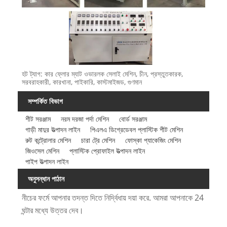
হট ট্যাগ: কার ফ্লোর ম্যাট ওভারলক সেলাই মেশিন, চীন, প্রস্তুতকারক,
সরবরাহকারী, কারখানা, পাইকারি, কাস্টমাইজড, গুণমান
সম্পর্কিত বিভাগ
শীট সরঞ্জাম
নরম দরজা পর্দা মেশিন
বোর্ড সরঞ্জাম
গাড়ী মাদুর উত্পাদন লাইন
পিএলএ ডিগ্রেডেবল প্লাস্টিক শীট মেশিন
রুট কন্ট্রোলার মেশিন
চারা ট্রে মেশিন
ফোস্কা প্যাকেজিং মেশিন
জিওসেল মেশিন
প্লাস্টিক প্রোফাইল উত্পাদন লাইন
পাইপ উত্পাদন লাইন
অনুসন্ধান পাঠান
নীচের ফর্মে আপনার তদন্ত দিতে নির্দ্বিধায় দয়া করে. আমরা আপনাকে 24
ঘন্টার মধ্যে উত্তর দেব।