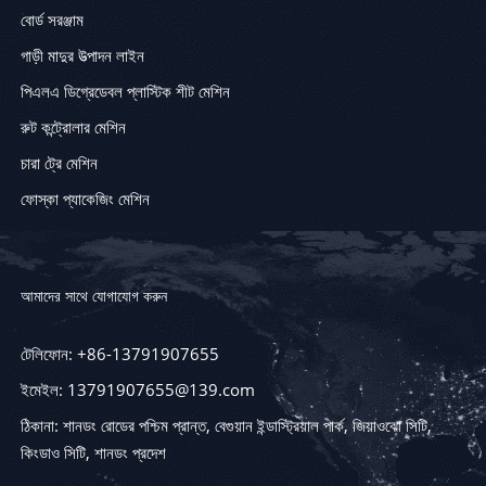
বোর্ড সরঞ্জাম
গাড়ী মাদুর উত্পাদন লাইন
পিএলএ ডিগ্রেডেবল প্লাস্টিক শীট মেশিন
রুট কন্ট্রোলার মেশিন
চারা ট্রে মেশিন
ফোস্কা প্যাকেজিং মেশিন
আমাদের সাথে যোগাযোগ করুন
টেলিফোন: +86-13791907655
ইমেইল: 13791907655@139.com
ঠিকানা: শানডং রোডের পশ্চিম প্রান্ত, বেগুয়ান ইন্ডাস্ট্রিয়াল পার্ক, জিয়াওঝো সিটি,
কিংডাও সিটি, শানডং প্রদেশ