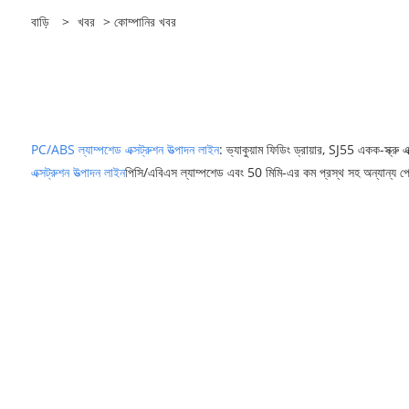
বাড়ি
>
খবর
>
কোম্পানির খবর
PC/ABS ল্যাম্পশেড এক্সট্রুশন উত্পাদন লাইন
: ভ্যাকুয়াম ফিডিং ড্রায়ার, SJ55 একক-স্ক্রু এক্স
এক্সট্রুশন উত্পাদন লাইন
পিসি/এবিএস ল্যাম্পশেড এবং 50 মিমি-এর কম প্রস্থ সহ অন্যান্য 