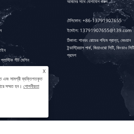
আমাদের সাথে যোগাযোগ করুন
টেলিফোন: +86-13791907655
িন
ইমেইল: 13791907655@139.com
ঠিকানা: শানডং রোডের পশ্চিম প্রান্ত, বেগুয়ান
ইন্ডাস্ট্রিয়াল পার্ক, জিয়াওঝো সিটি, কিংডাও সি
লাইন
প্রদেশ
প্লাস্টিক শীট মেশিন
ন
X
ে এবং সামগ্রী ব্যক্তিগতকৃত
হারে সম্মত হন।
গোপনীয়তা
মেশিন
ব সংরক্ষিত