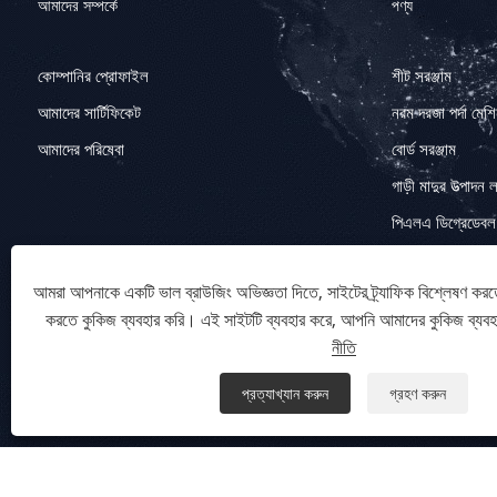
আমাদের সম্পর্কে
পণ্য
কোম্পানির প্রোফাইল
শীট সরঞ্জাম
আমাদের সার্টিফিকেট
নরম দরজা পর্দা মেশ
আমাদের পরিষেবা
বোর্ড সরঞ্জাম
গাড়ী মাদুর উত্পাদন 
পিএলএ ডিগ্রেডেবল 
রুট কন্ট্রোলার মেশি
আমরা আপনাকে একটি ভাল ব্রাউজিং অভিজ্ঞতা দিতে, সাইটের ট্র্যাফিক বিশ্লেষণ করত
চারা ট্রে মেশিন
করতে কুকিজ ব্যবহার করি। এই সাইটটি ব্যবহার করে, আপনি আমাদের কুকিজ ব্যব
ফোস্কা প্যাকেজিং 
নীতি
প্রত্যাখ্যান করুন
গ্রহণ করুন
কপিরাইট © 2023 Qingdao Eaststar Plastic Machinery Co.,Ltd. সর্বস্বত্
Links
Sitemap
RSS
XML
গোপনীয়তা নীতি