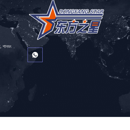
টি, শানডং