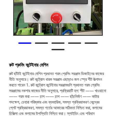
রুট প্রুনিং কন্টেইনার মেশিন
রুট ছাঁটাই কন্টেইনার মেশিন প্রধানত গরম প্রেসিং সরঞ্জাম ডিজাইনের কাজের
নীতি অনুসারে। রুট কন্ট্রোল ধারক সরঞ্জাম এছাড়াও জল স্প্রে শীট উত্পাদন
করতে পারেন 1. রুট কন্ট্রোল কন্টেইনার সরঞ্জামগুলি প্রধানত গরম প্রেসিং
সরঞ্জামের নকশার কাজের নীতি অনুসারে, প্রক্রিয়াটি হল: শীট —— খাওয়ানো
—— গরম করা —— চাপ —— চাপ —— ছাঁচনির্মাণ —— কাটার
পদক্ষেপ, চেহারা পরিষ্কার এবং ব্যবহারিক, সমস্ত প্রক্রিয়াকরণ কেন্দ্রের
প্লেট প্রক্রিয়াকরণ, সমস্ত গর্তের আকারের সঠিকতা নিশ্চিত করা, কলামের
চিকিত্সা এবং কলামের উপস্থিতি নিশ্চিত করা। স্লাইডিং এবং পরিধান