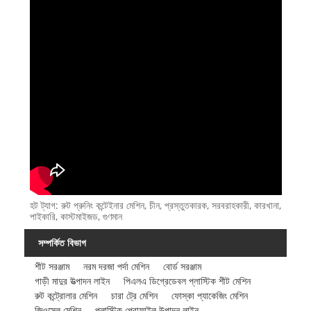
হট ট্যাগ: রুট প্রুনিং কন্টেইনার মেশিন, চীন, প্রস্তুতকারক, সরবরাহকারী, কারখানা,
পাইকারি, কাস্টমাইজড, গুণমান
সম্পর্কিত বিভাগ
শীট সরঞ্জাম
নরম দরজা পর্দা মেশিন
বোর্ড সরঞ্জাম
গাড়ী মাদুর উত্পাদন লাইন
পিএলএ ডিগ্রেডেবল প্লাস্টিক শীট মেশিন
রুট কন্ট্রোলার মেশিন
চারা ট্রে মেশিন
ফোস্কা প্যাকেজিং মেশিন
জিওসেল মেশিন
প্লাস্টিক প্রোফাইল উত্পাদন লাইন