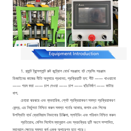
1. প্ল্যান্ট ট্রান্সপ্লান্ট রুট কন্ট্রোল বোর্ড সরঞ্জাম: হট প্রেসিং সরঞ্জাম
ডিজাইনের কাজের নীতি অনুসারে প্রধানত, প্রক্রিয়াটি হল: শীট —— খাওয়ানো
—— গরম করা —— চাপ দেওয়া —— চাপ —— ছাঁচনির্মাণ —— কাটার
ধাপ,
চেহারা ঝরঝরে এবং ব্যবহারিক, প্লেট প্রক্রিয়াকরণ সমস্ত প্রক্রিয়াকরণ
কেন্দ্র, এর নির্ভুলতা নিশ্চিত করুন
সমস্ত গর্তের আকার, কলাম এবং পিনের
উপস্থিতি হার্ড ক্রোমিয়াম নিভানোর চিকিত্সা, স্লাইডিং এবং পরিধান নিশ্চিত করুন
প্রতিরোধ, মেশিন সিস্টেম ম্যানুয়াল এবং স্বয়ংক্রিয় দুটি অংশে সম্পাদিত,
ম্যানুয়াল ক্ষেত্রে সমস্ত কর্ম একক অপারেশন হতে পারে।