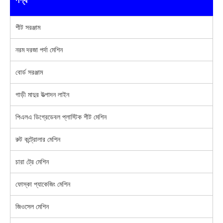
শীট সরঞ্জাম
নরম দরজা পর্দা মেশিন
বোর্ড সরঞ্জাম
গাড়ী মাদুর উত্পাদন লাইন
পিএলএ ডিগ্রেডেবল প্লাস্টিক শীট মেশিন
রুট কন্ট্রোলার মেশিন
চারা ট্রে মেশিন
ফোস্কা প্যাকেজিং মেশিন
জিওসেল মেশিন