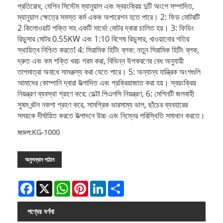
প্রতিরোধ, মেশিন সিস্টেম ম্যানুয়াল এবং স্বয়ংক্রিয় দুটি অংশে সম্পাদিত,
ম্যানুয়াল ক্ষেত্রে সমস্ত কর্ম একক অপারেশন হতে পারে। 2: ফিড মোটরটি
2 কিলোওয়াট শক্তি সহ একটি সার্ভো মোটর দ্বারা চালিত হয়। 3: ফিডিং
রিডুসার মোটর 0.55KW এবং 1:10 বিশেষ রিডুসার, খাওয়ানোর গতির
স্থায়িত্ব নিশ্চিত করতে! 4: সিরামিক হিটিং ব্লক: নতুন সিরামিক হিটিং ব্লক,
দ্রুত এবং কম শক্তি খরচ গরম করা, বিভিন্ন উপকরণের বেধ অনুযায়ী
তাপমাত্রা অবাধে সামঞ্জস্য করা যেতে পারে। 5: অন্যান্য যান্ত্রিক অংশগুলি
আমাদের কোম্পানি দ্বারা উত্পাদিত এবং প্রক্রিয়াজাত করা হয়। স্বয়ংক্রিয়
নিয়ন্ত্রণ ব্যবস্থা গ্রহণ করে: ডেল্টা পিএলসি নিয়ন্ত্রণ, 6: মেশিনটি জলবাহী
সুষম বন্টন নকশা গ্রহণ করে, সামগ্রিক ভারসাম্য ভাল, ছাঁচের ব্যবহারের
সময়কে দীর্ঘায়িত করতে উত্পাদনে উচ্চ এবং নিম্নের পরিস্থিতি সমাধান করতে।
মডেল:KG-1000
অনুসন্ধান পাঠান
Facebook
X
WhatsApp
Pinterest
LinkedIn
Share
পণ্যের বর্ণনা