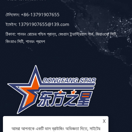
টেলিফোন: +86-13791907655
ইমেইল: 13791907655@139.com
ঠিকানা: শানডং রোডের পশ্চিম প্রান্ত, বেগুয়ান ইন্ডাস্ট্রিয়াল পার্ক, জিয়াওঝো সিটি,
কিংডাও সিটি, শানডং প্রদেশ
X
আমরা আপনাকে একটি ভাল ব্রাউজিং অভিজ্ঞতা দিতে, সাইটের