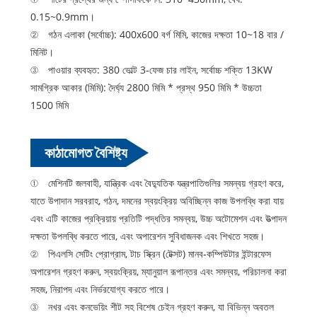
0.15~0.9mm।
② গঠন এলাকা (সর্বোচ্চ): 400x600 বর্গ মিমি, কাজের দক্ষতা 10~18 বার /
মিনিট।
③ পাওয়ার ব্যবহৃত: 380 ভোল্ট 3-ফেজ চার লাইন, সর্বোচ্চ শক্তি 13KW
সামগ্রিক আকার (মিমি): দৈর্ঘ্য 2800 মিমি * প্রস্থ 950 মিমি * উচ্চতা
1500 মিমি
কাঠামোগত বৈশিষ্ট্য
① মেশিনটি জলবাহী, যান্ত্রিক এবং বৈদ্যুতিক যন্ত্রপাতিগুলির সমন্বয় গ্রহণ করে,
যাতে উপাদান সরবরাহ, গঠন, দমনের স্বয়ংক্রিয় অবিচ্ছিন্ন কাজ উপলব্ধি করা যায়
এবং এটি কাজের প্রক্রিয়ায় প্রতিটি পদ্ধতির সমন্বয়, উচ্চ অটোমেশন এবং উত্পাদন
দক্ষতা উপলব্ধি করতে পারে, এবং অপারেশন সুবিধাজনক এবং শিখতে সহজ।
② পিএলসি সেটিং প্রোগ্রাম, টাচ স্ক্রিন (টেক্সট) মানব-কম্পিউটার ইন্টারফেস
অপারেশন গ্রহণ করুন, স্বয়ংক্রিয়, ম্যানুয়াল রূপান্তর এবং সমন্বয়, পরিচালনা করা
সহজ, নিরাপদ এবং নির্ভরযোগ্য করতে পারে।
③ নখর এবং কনভেয়িং শীট সহ বিশেষ চেইন গ্রহণ করুন, যা বিভিন্ন অবতল