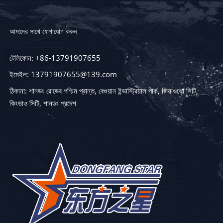
আমাদের সাথে যোগাযোগ করুন
টেলিফোন: +86-13791907655
ইমেইল: 13791907655@139.com
ঠিকানা: শানডং রোডের পশ্চিম প্রান্ত, বেগুয়ান ইন্ডাস্ট্রিয়াল পার্ক, জিয়াওঝো সিটি,
কিংডাও সিটি, শানডং প্রদেশ