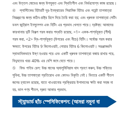
এবং উত্তল মোডের জন্য উপযুক্ত এবং স্থিতিশীল এবং নির্ভরযোগ্য কাজ রয়েছে।
④ প্লাস্টিকের হিটারটি দূর-ইনফ্রারেড সিরামিক হিটার এবং পয়েন্ট তাপমাত্রা
নিয়ন্ত্রণের জন্য কঠিন-রাষ্ট্র রিলে দিয়ে তৈরি করা হয়; এবং ধ্রুবক তাপমাত্রা সেটিং
ডবল কন্ট্রোল ইনসুলেশন এবং হিটিং এর প্রভাব খেলতে পারে। দ্রষ্টব্য: আমাদের
কারখানায় দুটি বিকল্প গরম করার পদ্ধতি রয়েছে, <1> একক-পার্শ্বযুক্ত (শীর্ষ)
গরম করা, <2> দ্বি-পার্শ্বযুক্ত (উপরের এবং নীচে) হিটিং। সর্বোচ্চ গরম করার
ক্ষমতা: উপরের হিটার 9 কিলোওয়াট, লোয়ার হিটার 6 কিলোওয়াট। সরঞ্জামগুলি
স্বাভাবিকভাবে উষ্ণ হওয়ার পরে এবং একটি ধ্রুবক তাপমাত্রা বজায় রাখার পরে,
বিদ্যুতের খরচ 40% এর বেশি কমে যেতে পারে।
⑤ ফিড গাইড রেল: উচ্চ মানের অ্যালুমিনিয়াম খাদ গ্রহণ করুন, উচ্চ শক্তির
সুবিধা, উচ্চ তাপমাত্রা প্রতিরোধ এবং কোনও বিকৃতি নেই। ভিতরে একটি শীতল
জলের চ্যানেল রয়েছে, যাতে খাওয়ানোর প্রক্রিয়ায় উপাদানের ক্ষতি করা সহজ না
হয়, ভাল পণ্য শীতল, দ্রুত আকার প্রভাব.
স্ট্যান্ডার্ড ছাঁচ স্পেসিফিকেশন: (আমরা নমুনা বা
অঙ্কন অনুযায়ী কাস্টমাইজড অ-মানক স্পেসিফিকেশন
আকারের ছাঁচকেও সমর্থন করি)