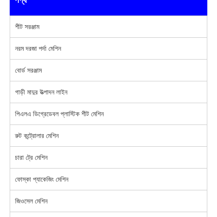
শীট সরঞ্জাম
নরম দরজা পর্দা মেশিন
বোর্ড সরঞ্জাম
গাড়ী মাদুর উত্পাদন লাইন
পিএলএ ডিগ্রেডেবল প্লাস্টিক শীট মেশিন
রুট কন্ট্রোলার মেশিন
চারা ট্রে মেশিন
ফোস্কা প্যাকেজিং মেশিন
জিওসেল মেশিন