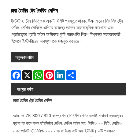
চারা তৈরির ট্রে তৈরির মেশিন
ইস্টস্টার, চীন ভিত্তিক একটি বিশিষ্ট প্রস্তুতকারক, উচ্চ মানের সিডলিং ট্রে
মেকিং মেশিন তৈরিতে এগিয়ে রয়েছে৷ তাদের অত্যাধুনিক কারখানা এবং
শ্রেষ্ঠত্বের প্রতি অটল অঙ্গীকার কৃষি যন্ত্রপাতি শিল্পে বিশ্বস্ত সরবরাহকারী
হিসেবে ইস্টস্টারের অবস্থানকে মজবুত করেছে।
অনুসন্ধান পাঠান
Facebook
X
WhatsApp
Pinterest
LinkedIn
Share
পণ্যের বর্ণনা
চারা তৈরির ট্রে তৈরির মেশিন
আমাদের ZK-300 / 320 কম্প্রেশন ছাঁচনির্মাণ মেশিন একটি সাধারণ স্বয়ংক্রিয়
ক্রমাগত কম্প্রেশন ছাঁচনির্মাণ মেশিন, মেশিন লাইন সহ: ফিডিং- - - হিটিং মোল্ডিং-
- কম্পোজিট ছাঁচনির্মাণ- - - - - স্বয়ংক্রিয় কাট অফ ইউনিট। এটি প্রধানত