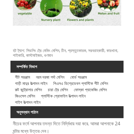
হট ট্যাগ: সিডলিং ট্রে মেকিং মেশিন, চীন, প্রস্তুতকারক, সরবরাহকারী, কারখানা,
পাইকারি, কাস্টমাইজড, গুণমান
সম্পর্কিত বিভাগ
শীট সরঞ্জাম
নরম দরজা পর্দা মেশিন
বোর্ড সরঞ্জাম
গাড়ী মাদুর উত্পাদন লাইন
পিএলএ ডিগ্রেডেবল প্লাস্টিক শীট মেশিন
রুট কন্ট্রোলার মেশিন
চারা ট্রে মেশিন
ফোস্কা প্যাকেজিং মেশিন
জিওসেল মেশিন
প্লাস্টিক প্রোফাইল উত্পাদন লাইন
পাইপ উত্পাদন লাইন
অনুসন্ধান পাঠান
নীচের ফর্মে আপনার তদন্ত দিতে নির্দ্বিধায় দয়া করে. আমরা আপনাকে 24
ঘন্টার মধ্যে উত্তর দেব।