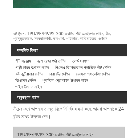
হট ট্যাগ: TPU/PE/PP/PS-300 ওয়াইড শীট এক্সট্রুশন লাইন, চীন,
প্রস্তুতকারক, সরবরাহকারী, কারখানা, পাইকারি, কাস্টমাইজড, গুণমান
সম্পর্কিত বিভাগ
শীট সরঞ্জাম
নরম দরজা পর্দা মেশিন
বোর্ড সরঞ্জাম
গাড়ী মাদুর উত্পাদন লাইন
পিএলএ ডিগ্রেডেবল প্লাস্টিক শীট মেশিন
রুট কন্ট্রোলার মেশিন
চারা ট্রে মেশিন
ফোস্কা প্যাকেজিং মেশিন
জিওসেল মেশিন
প্লাস্টিক প্রোফাইল উত্পাদন লাইন
পাইপ উত্পাদন লাইন
অনুসন্ধান পাঠান
নীচের ফর্মে আপনার তদন্ত দিতে নির্দ্বিধায় দয়া করে. আমরা আপনাকে 24
ঘন্টার মধ্যে উত্তর দেব।