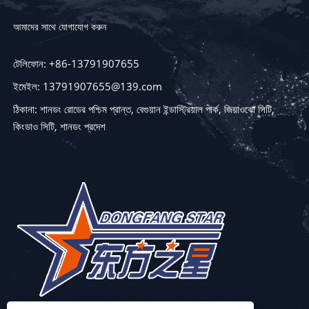
আমাদের সাথে যোগাযোগ করুন
টেলিফোন: +86-13791907655
ইমেইল: 13791907655@139.com
ঠিকানা: শানডং রোডের পশ্চিম প্রান্ত, বেগুয়ান ইন্ডাস্ট্রিয়াল পার্ক, জিয়াওঝো সিটি,
কিংডাও সিটি, শানডং প্রদেশ