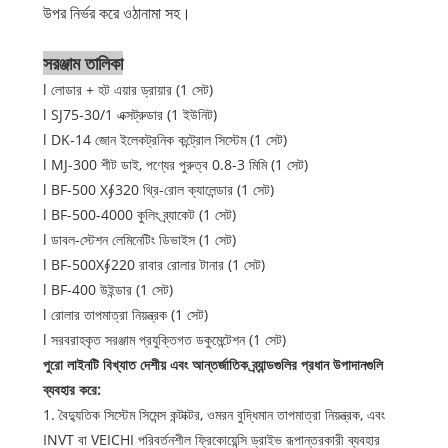
উপর নির্ভর করে ওঠানামা সহ।
সরঞ্জাম তালিকা
l লোডার + হট এয়ার ড্রায়ার (1 সেট)
l SJ75-30/1 এক্সট্রুডার (1 ইউনিট)
l DK-14 জোন ইলেকট্রনিক কন্ট্রোল সিস্টেম (1 সেট)
l MJ-300 শীট ডাই, পণ্যের পুরুত্ব 0.8-3 মিমি (1 সেট)
l BF-500 X∮320 থ্রি-রোল ক্যালেন্ডার (1 সেট)
l BF-500-4000 কুলিং ব্র্যাকেট (1 সেট)
l ডাবল-স্টেশন লেমিনেটিং ডিভাইস (1 সেট)
l BF-500X∮220 রাবার রোলার টানার (1 সেট)
l BF-400 উইন্ডার (1 সেট)
l রোলার তাপমাত্রা নিয়ন্ত্রক (1 সেট)
l সরবরাহকৃত সরঞ্জাম প্রযুক্তিগত ডকুমেন্টেশন (1 সেট)
পুরো লাইনটি বিখ্যাত দেশীয় এবং আন্তর্জাতিক ব্র্যান্ডগুলির প্রধান উপাদানগুলি
ব্যবহার করে:
1. বৈদ্যুতিক সিস্টেম সিমেন্স কন্টাক্টর, ওমরন বুদ্ধিমান তাপমাত্রা নিয়ন্ত্রক, এবং
INVT বা VEICHI পরিবর্তনশীল ফ্রিকোয়েন্সি ড্রাইভ রূপান্তরকারী ব্যবহার