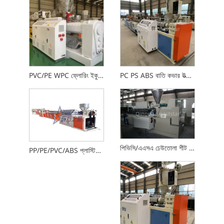
PVC/PE WPC ফ্লোরিং ইকুইপমেন্ট
PC PS ABS বাতি কভার উত্পাদন লাইন
পিভিসি/এএসএ ঢেউতোলা শীট উত্পাদন লাইন
PP/PE/PVC/ABS প্লাস্টিক ওয়েল্ডিং রড এক্সট্রুশন লাইন