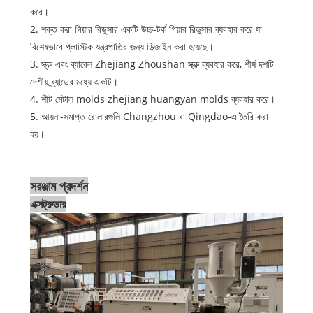
করে।
2. শক্ত করা গিয়ার রিডুসার একটি উচ্চ-টর্ক গিয়ার রিডুসার ব্যবহার করে যা
বিশেষভাবে প্লাস্টিক যন্ত্রপাতির জন্য ডিজাইন করা হয়েছে।
3. স্ক্রু এবং ব্যারেল Zhejiang Zhoushan স্ক্রু ব্যবহার করে, শীর্ষ দশটি
দেশীয় ব্র্যান্ডের মধ্যে একটি।
4. শীট মেটাল molds zhejiang huangyan molds ব্যবহার করে।
5. আয়না-সমাপ্ত রোলারগুলি Changzhou বা Qingdao-এ তৈরি করা
হয়।
সরঞ্জাম প্রদর্শন
এক্সট্রুডার