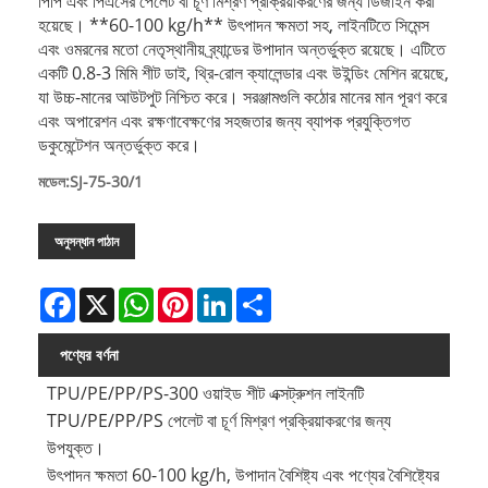
পিপি এবং পিএসের পেলেট বা চূর্ণ মিশ্রণ প্রক্রিয়াকরণের জন্য ডিজাইন করা
হয়েছে। **60-100 kg/h** উৎপাদন ক্ষমতা সহ, লাইনটিতে সিমেন্স
এবং ওমরনের মতো নেতৃস্থানীয় ব্র্যান্ডের উপাদান অন্তর্ভুক্ত রয়েছে। এটিতে
একটি 0.8-3 মিমি শীট ডাই, থ্রি-রোল ক্যালেন্ডার এবং উইন্ডিং মেশিন রয়েছে,
যা উচ্চ-মানের আউটপুট নিশ্চিত করে। সরঞ্জামগুলি কঠোর মানের মান পূরণ করে
এবং অপারেশন এবং রক্ষণাবেক্ষণের সহজতার জন্য ব্যাপক প্রযুক্তিগত
ডকুমেন্টেশন অন্তর্ভুক্ত করে।
মডেল:SJ-75-30/1
অনুসন্ধান পাঠান
Facebook
X
WhatsApp
Pinterest
LinkedIn
Share
পণ্যের বর্ণনা
TPU/PE/PP/PS-300 ওয়াইড শীট এক্সট্রুশন লাইনটি
TPU/PE/PP/PS পেলেট বা চূর্ণ মিশ্রণ প্রক্রিয়াকরণের জন্য
উপযুক্ত।
উৎপাদন ক্ষমতা 60-100 kg/h, উপাদান বৈশিষ্ট্য এবং পণ্যের বৈশিষ্ট্যের