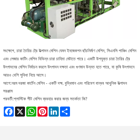
সংক্ষেপে, চারা তৈরির ট্রে উত্পাদন মেশিন যেমন ইনজেকশন ছাঁচনির্মাণ মেশিন, সিএনসি পাঞ্চিং মেশিন
এবং লেজার কাটিং মেশিন বিভিন্ন চারা চাহিদা মেটাতে পারে। একটি উপযুক্ত চারা তৈরির ট্রে
উৎপাদনের মেশিন নির্বাচন করলে উৎপাদন দক্ষতা এবং গুণমান উন্নত হতে পারে, যা কৃষি উৎপাদনে
আরও বেশি সুবিধা নিয়ে আসে।
আগে:
নরম দরজা কার্টেন মেশিন - একটি দক্ষ, বুদ্ধিমান এবং পরিবেশ বান্ধব আধুনিক উত্পাদন
সরঞ্জাম
পরবর্তী:
প্লাস্টিক শীট মেশিন ব্যবহার করার জন্য সতর্কতা কি?
Facebook
X
WhatsApp
Pinterest
LinkedIn
Share