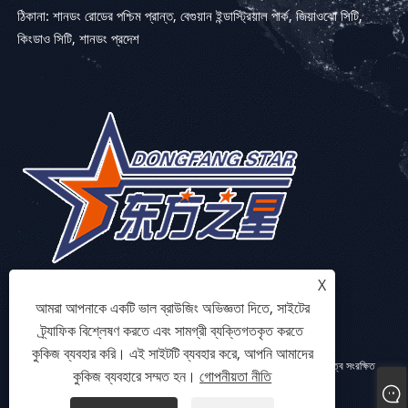
ঠিকানা: শানডং রোডের পশ্চিম প্রান্ত, বেগুয়ান ইন্ডাস্ট্রিয়াল পার্ক, জিয়াওঝো সিটি,
কিংডাও সিটি, শানডং প্রদেশ
X
আমরা আপনাকে একটি ভাল ব্রাউজিং অভিজ্ঞতা দিতে, সাইটের
ট্র্যাফিক বিশ্লেষণ করতে এবং সামগ্রী ব্যক্তিগতকৃত করতে
কুকিজ ব্যবহার করি। এই সাইটটি ব্যবহার করে, আপনি আমাদের
কপিরাইট © 2023 Qingdao Eaststar Plastic Machinery Co.,Ltd. সর্বস্বত্ব সংরক্ষিত
কুকিজ ব্যবহারে সম্মত হন।
গোপনীয়তা নীতি