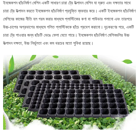
ইনজেকশন ছাঁচনির্মাণ মেশিন একটি সাধারণ চারা ট্রে উত্পাদন মেশিন যা দ্রুত এবং দক্ষতার সাথে
চারা ট্রে উত্পাদন করতে ইনজেকশন ছাঁচনির্মাণ প্রযুক্তি ব্যবহার করে। একটি ইনজেকশন ছাঁচনির্মাণ
মেশিনের কাজের নীতি হল গরম করার মাধ্যমে প্লাস্টিকের কণা বা পাউডার গলানো এবং তারপরে
উচ্চ-চাপের অগ্রভাগের মাধ্যমে গলিত প্লাস্টিককে ছাঁচে প্রবেশ করানো। দৃঢ়করণের পরে, একটি
চারা ট্রে পাওয়ার জন্য ছাঁচটি ভেঙে ফেলা যেতে পারে। ইনজেকশন ছাঁচনির্মাণ মেশিনগুলির উচ্চ
উত্পাদন দক্ষতা, উচ্চ নির্ভুলতা এবং কম খরচের মতো সুবিধা রয়েছে।